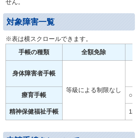
せん。
対象障害一覧
※表は横スクロールできます。
手帳の種類
全額免除
身体障害者手帳
等級による制限なし
療育手帳
○
精神保健福祉手帳
1