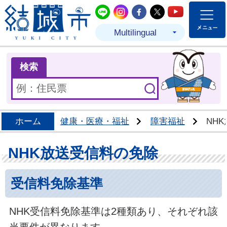
結城市公式LINE
結城市公式Instagram
結城市公式Facebo
結城市公式Twit
結城市公式
Multilingual
ま
検索
ホーム
健康・医療・福祉
障害福祉
NH
NHK放送受信料の免除
受信料免除基準
NHK受信料免除基準は2種類あり、それぞれ該