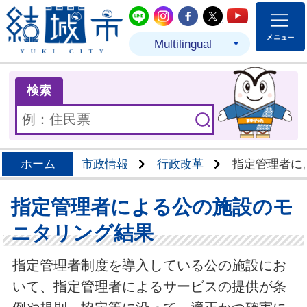
結城市公式LINE
結城市公式Instagram
結城市公式Facebo
結城市公式Twit
結城市公式
Multilingual
ま
検索
ホーム
市政情報
行政改革
指定管理者に
指定管理者による公の施設のモ
ニタリング結果
指定管理者制度を導入している公の施設にお
いて、指定管理者によるサービスの提供が条