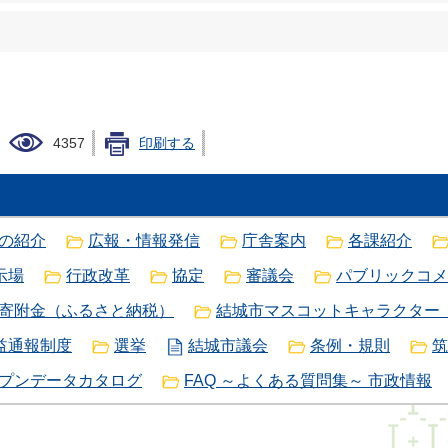
4357
印刷する
の紹介
広報・情報発信
庁舎案内
各課紹介
示場
行政改革
協定
審議会
パブリックコメ
寄附金（ふるさと納税）
結城市マスコットキャラクター
益通報制度
選挙
結城市議会
条例・規則
筑
プンデータカタログ
FAQ ～よくある質問集～ 市政情報