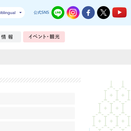
tilingual
公式SNS
結城市公式LINE
結城市公式Instagram
結城市公式Facebook
結城市公式Twi
結
ちづくり
市政情報
イベント・観光