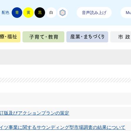
配色
青
黄
黒
白
結城紬
音声読み上げ
Mul
手続き
健康・医療・福祉
子育て・教育
産業・ま
改訂版及びアクションプランの策定
ライツ事業に関するサウンディング型市場調査の結果について