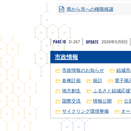
県から市への権限移譲
D-267
2026年5月8日
市政情報
市政情報のお知らせ
結城市
各種計画
統計
電子掲
地方創生
ふるさと結城応援
国際交流
情報公開
公
サイクリング環境整備
オー