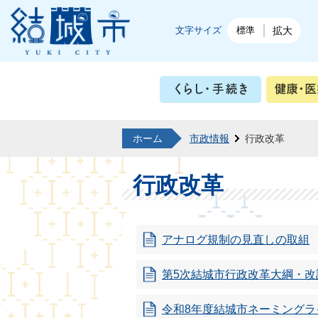
結城市公式ホームページ
文字サイズ
標準
拡大
くらし・
ホーム
市政情報
行政改革
行政改革
アナログ規制の見直しの取組
第5次結城市行政改革大綱・
令和8年度結城市ネーミング