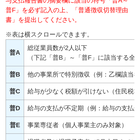
与支払報告書の摘要欄に該当の符号「普A～
普F」を必ず記入の上、「普通徴収切替理由
書」を提出してください。
※表は横スクロールできます。
総従業員数が2人以下
普A
（下記「普B」～「普F」に該当する全
普B
他の事業所で特別徴収（例：乙欄該当
普C
給与が少なく税額が引けない（住民税
普D
給与の支払が不定期（例：給与の支払
普E
事業専従者（個人事業主のみ対象）