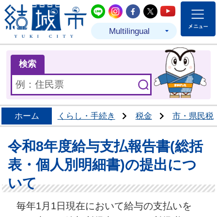
結城市公式LINE
結城市公式Instagram
結城市公式Facebo
結城市公式Twit
結城市公式
Multilingual
ま
検索
ホーム
くらし・手続き
税金
市・県民税
令和8年度給与支払報告書(総括
表・個人別明細書)の提出につ
いて
毎年1月1日現在において給与の支払いを