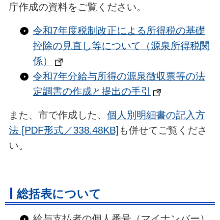
庁作成の資料をご覧ください。
令和7年度税制改正による所得税の基礎
控除の見直し等について（源泉所得税関
係）
令和7年分給与所得の源泉徴収票等の法
定調書の作成と提出の手引
また、市で作成した、
個人別明細書の記入方
法 [PDF形式／338.48KB]
も併せてご覧くださ
い。
総括表について
給与支払者の個人番号（マイナンバー）