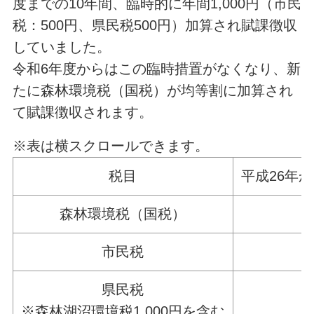
度までの10年間、臨時的に年間1,000円（市民
税：500円、県民税500円）加算され賦課徴収
していました。
令和6年度からはこの臨時措置がなくなり、新
たに森林環境税（国税）が均等割に加算され
て賦課徴収されます。
※表は横スクロールできます。
税目
平成26年
森林環境税（国税）
市民税
3
県民税
2
※森林湖沼環境税1,000円を含む