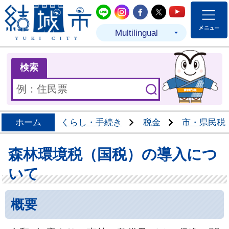
結城市公式LINE
結城市公式Instagram
結城市公式Facebo
結城市公式Twit
結城市公式
Multilingual
ま
検索
ホーム
くらし・手続き
税金
市・県民税
森林環境税（国税）の導入につ
いて
概要