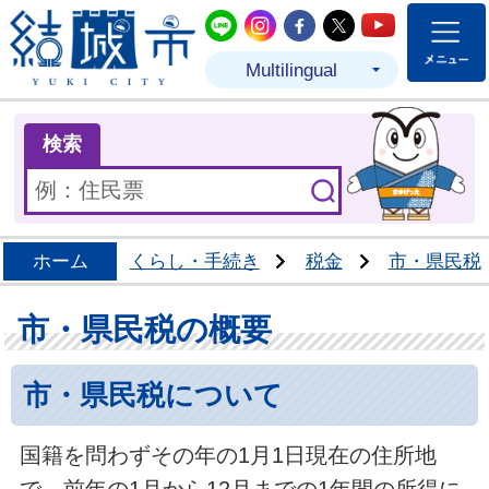
結城市公式LINE
結城市公式Instagram
結城市公式Facebo
結城市公式Twit
結城市公式
Multilingual
ま
検索
ホーム
くらし・手続き
税金
市・県民税
市・県民税の概要
市・県民税について
国籍を問わずその年の1月1日現在の住所地