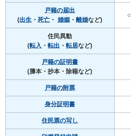
戸籍の届出
○※
(
出生
・
死亡
・
婚姻
・
離婚
など)
住民異動
○
(
転入
・
転出
・
転居
など)
戸籍の証明書
○
(謄本・抄本・除籍など)
戸籍の附票
○
身分証明書
○
住民票の写し
○