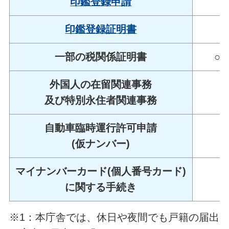
印鑑登録申請
○
印鑑登録証明書
○
一部の税関係証明書
○※
外国人の在留関連事務
○
及び特別永住者関連事務
自動車臨時運行許可申請
○
(仮ナンバー)
マイナンバーカード(個人番号カード)
○
に関する手続き
※1：本庁舎では、休日や夜間でも戸籍の届出