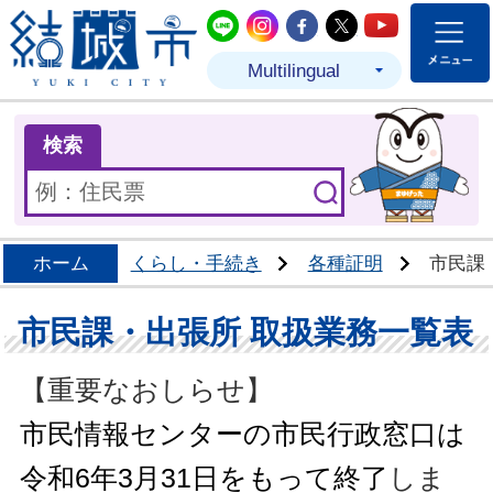
結城市公式LINE
結城市公式Instagram
結城市公式Facebo
結城市公式Twit
結城市公式
Multilingual
ま
検索
ホーム
くらし・手続き
各種証明
市民課
市民課・出張所 取扱業務一覧表
【重要なおしらせ】
市民情報センターの市民行政窓口
は
令和6年3月31日をもって終了
しま