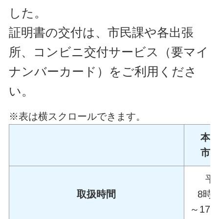
した。
証明書の交付は、市民課や各出張
所、コンビニ交付サービス（要マイ
ナンバーカード）をご利用くださ
い。
※表は横スクロールできます。
本
市
平
取扱時間
8時3
～17時