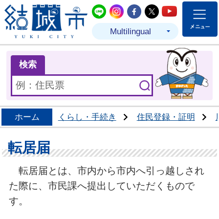
結城市公式LINE
結城市公式Instagram
結城市公式Facebo
結城市公式Twit
結城市公式
Multilingual
ま
検索
ホーム
くらし・手続き
住民登録・証明
転居届
転居届とは、市内から市内へ引っ越しされ
た際に、市民課へ提出していただくもので
す。