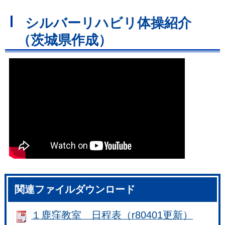
シルバーリハビリ体操紹介
（茨城県作成）
関連ファイルダウンロード
１鹿窪教室 日程表（r80401更新）