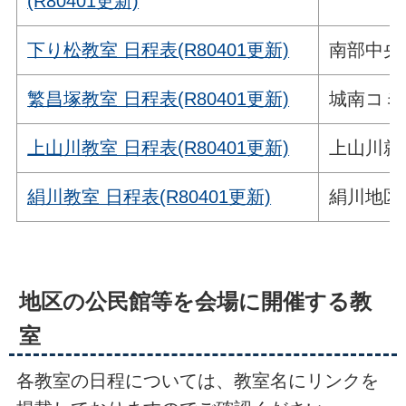
(R80401更新)
下り松教室 日程表(R80401更新)
南部中央
繁昌塚教室 日程表(R80401更新)
城南コミ
上山川教室 日程表(R80401更新)
上山川就
絹川教室 日程表(R80401更新)
絹川地区
地区の公民館等を会場に開催する教
室
各教室の日程については、教室名にリンクを