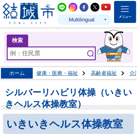
結城市公式LINE
結城市公式Instagram
結城市公式Facebo
結城市公式Twit
結城市公式
Multilingual
ま
検索
ホーム
健康・医療・福祉
高齢者福祉
介
シルバーリハビリ体操（いきい
きヘルス体操教室）
いきいきヘルス体操教室