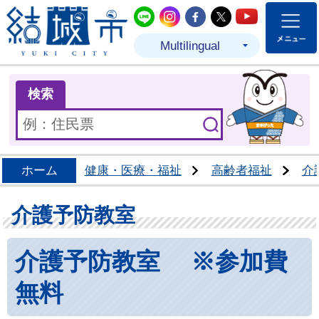
結城市公式LINE
結城市公式Instagram
結城市公式Facebo
結城市公式Twit
結城市公式
Multilingual
ま
検索
ホーム
健康・医療・福祉
高齢者福祉
介
介護予防教室
介護予防教室 ※参加費
無料