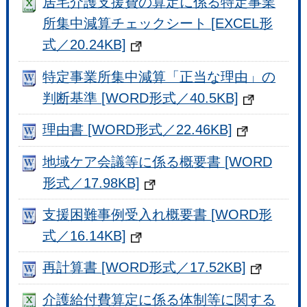
居宅介護支援費の算定に係る特定事業
所集中減算チェックシート [EXCEL形
式／20.24KB]
特定事業所集中減算「正当な理由」の
判断基準 [WORD形式／40.5KB]
理由書 [WORD形式／22.46KB]
地域ケア会議等に係る概要書 [WORD
形式／17.98KB]
支援困難事例受入れ概要書 [WORD形
式／16.14KB]
再計算書 [WORD形式／17.52KB]
介護給付費算定に係る体制等に関する