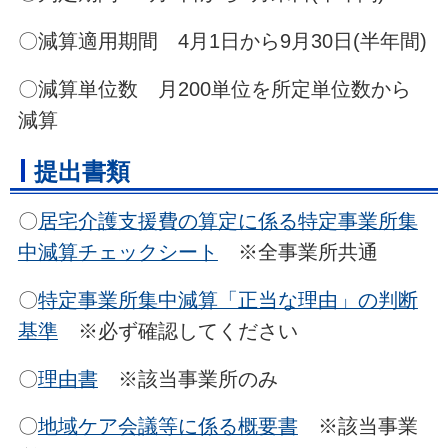
〇減算適用期間 4月1日から9月30日(半年間)
〇減算単位数 月200単位を所定単位数から
減算
提出書類
〇
居宅介護支援費の算定に係る特定事業所集
中減算チェックシート
※全事業所共通
〇
特定事業所集中減算「正当な理由」の判断
基準
※必ず確認してください
〇
理由書
※該当事業所のみ
〇
地域ケア会議等に係る概要書
※該当事業