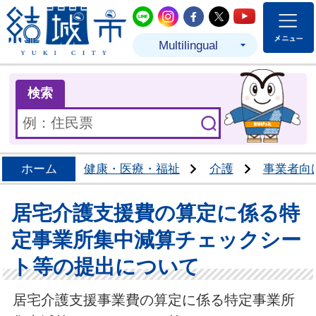
結城市公式LINE
結城市公式Instagram
結城市公式Facebo
結城市公式Twit
結城市公式
Multilingual
ま
検索
ホーム
健康・医療・福祉
介護
事業者向
居宅介護支援費の算定に係る特
定事業所集中減算チェックシー
ト等の提出について
居宅介護支援事業費の算定に係る特定事業所