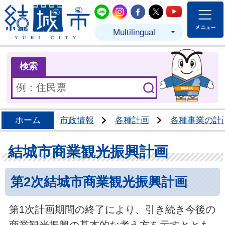
結城市公式LINE
結城市公式Instagram
結城市公式Facebo
結城市公式Twit
結城市公式
Multilingual
ま
検索
ホーム
市政情報
各種計画
各種事業の計
結城市商業観光振興計画
第2次結城市商業観光振興計画
第1次計画期間の終了により、引き続き今後の