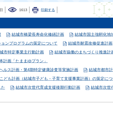
4日
1613
印刷する
想
結城市橋梁長寿命化修繕計画
結城市国土強靭化地
ションプログラムの策定について
結城市耐震改修促進計画
城市特定事業主行動計画
結城市協働のまちづくり推進計
基本計画「たままゆプラン」
ヘルス計画・第4期特定健康診査等実施計画
結城市都市計
こども計画（結城市子ども・子育て支援事業計画）の策定につ
した
結城市次世代育成支援後期行動計画
結城市次世