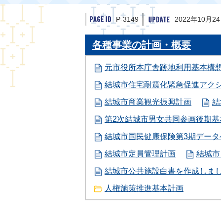
P-3149
2022年10月2
各種事業の計画・概要
元市役所本庁舎跡地利用基本構
結城市住宅耐震化緊急促進アク
結城市商業観光振興計画
結
第2次結城市男女共同参画後期
結城市国民健康保険第3期データ
結城市定員管理計画
結城市
結城市公共施設白書を作成しま
人権施策推進基本計画