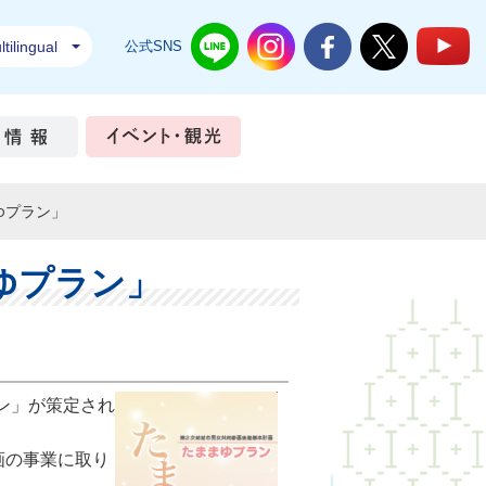
tilingual
公式SNS
結城市公式LINE
結城市公式Instagram
結城市公式Facebook
結城市公式Twi
結
ちづくり
市政情報
イベント・観光
ゆプラン」
ゆプラン」
ン」が策定され
画の事業に取り