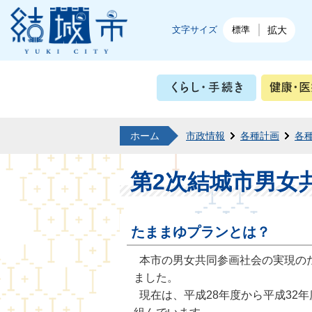
結城市公式ホームページ
文字サイズ
標準
拡大
くらし・
ホーム
市政情報
各種計画
各
第2次結城市男女
たままゆプランとは？
本市の男女共同参画社会の実現の
ました。
現在は、平成28年度から平成32