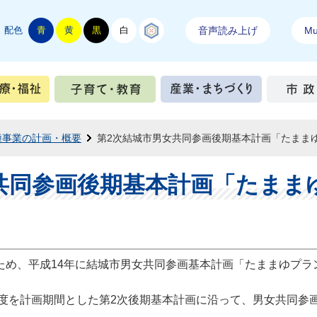
配色
青
黄
黒
白
結城紬
音声読み上げ
Mul
手続き
健康・医療・福祉
子育て・教育
産業・ま
種事業の計画・概要
第2次結城市男女共同参画後期基本計画「たまま
共同参画後期基本計画「たまま
ため、平成14年に結城市男女共同参画基本計画「たままゆプラ
年度を計画期間とした第2次後期基本計画に沿って、男女共同参