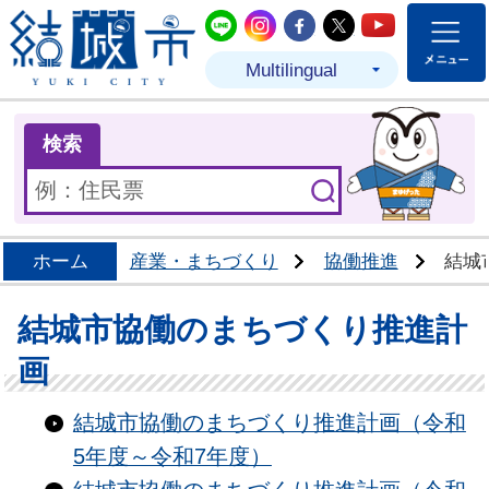
結城市公式LINE
結城市公式Instagram
結城市公式Facebo
結城市公式Twit
結城市公式
Multilingual
ま
検索
ホーム
産業・まちづくり
協働推進
結城
結城市協働のまちづくり推進計
画
結城市協働のまちづくり推進計画（令和
5年度～令和7年度）