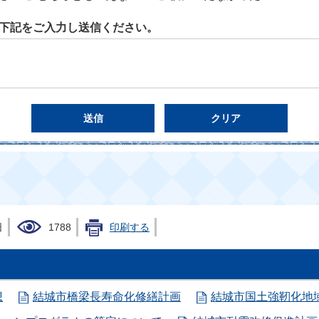
下記をご入力し送信ください。
日
1788
印刷する
想
結城市橋梁長寿命化修繕計画
結城市国土強靭化地