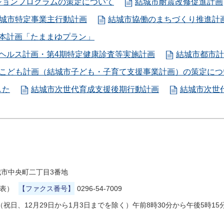
ションプログラムの策定について
結城市耐震改修促進計画
城市特定事業主行動計画
結城市協働のまちづくり推進計
基本計画「たままゆプラン」
ヘルス計画・第4期特定健康診査等実施計画
結城市都市計
こども計画（結城市子ども・子育て支援事業計画）の策定につ
した
結城市次世代育成支援後期行動計画
結城市次世
県結城市中央町二丁目3番地
代表）
【ファクス番号】
0296-54-7009
祝日、12月29日から1月3日までを除く）午前8時30分から午後5時15