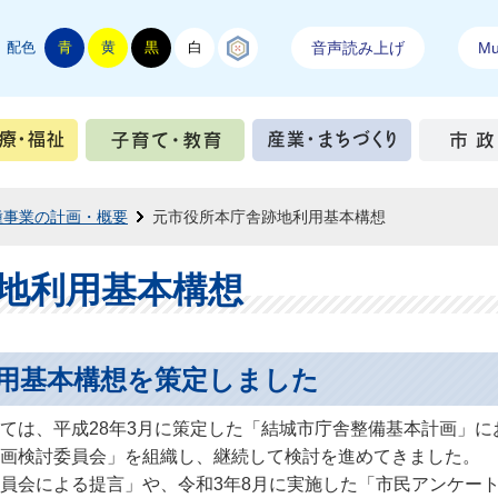
配色
青
黄
黒
白
結城紬
音声読み上げ
Mul
手続き
健康・医療・福祉
子育て・教育
産業・ま
種事業の計画・概要
元市役所本庁舎跡地利用基本構想
地利用基本構想
用基本構想を策定しました
は、平成28年3月に策定した「結城市庁舎整備基本計画」に
画検討委員会」を組織し、継続して検討を進めてきました。
会による提言」や、令和3年8月に実施した「市民アンケート