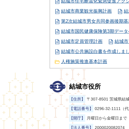
結城市住宅耐震化緊急促進アク
結城市商業観光振興計画
結
第2次結城市男女共同参画後期
結城市国民健康保険第3期データ
結城市定員管理計画
結城市
結城市公共施設白書を作成しま
人権施策推進基本計画
結城市役所
【住所】
〒307-8501 茨城
【電話番号】
0296-32-1111（
【開庁】
月曜日から金曜日まで（
【法人番号】
2000020082074