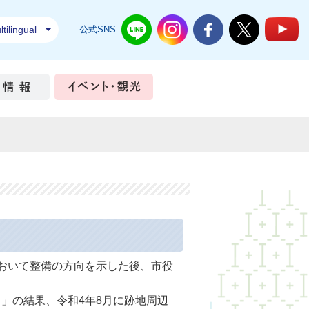
tilingual
公式SNS
結城市公式LINE
結城市公式Instagram
結城市公式Facebook
結城市公式Twi
結
ちづくり
市政情報
イベント・観光
おいて整備の方向を示した後、市役
」の結果、令和4年8月に跡地周辺