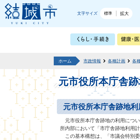
結城市公式ホームページ
文字サイズ
標準
拡大
くらし・
ホーム
市政情報
各種計画
各
元市役所本庁舎跡
元市役所本庁舎跡地利
元市役所本庁舎跡地の利用について
所内部において「市庁舎跡地利用計
この基本構想は、「市議会特別委員