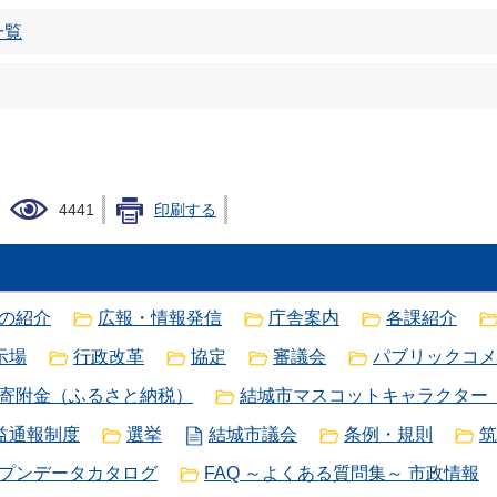
一覧
4441
印刷する
の紹介
広報・情報発信
庁舎案内
各課紹介
示場
行政改革
協定
審議会
パブリックコメ
寄附金（ふるさと納税）
結城市マスコットキャラクター
益通報制度
選挙
結城市議会
条例・規則
筑
プンデータカタログ
FAQ ～よくある質問集～ 市政情報