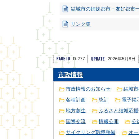
結城市の姉妹都市・友好都市
リンク集
D-277
2026年5月8日
市政情報
市政情報のお知らせ
結城市
各種計画
統計
電子掲
地方創生
ふるさと結城応援
国際交流
情報公開
公
サイクリング環境整備
オー