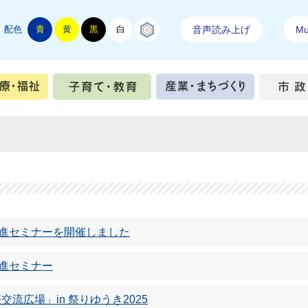
配色
青
黄
黒
白
結城紬
音声読み上げ
Mul
手続き
健康・医療・福祉
子育て・教育
産業・ま
推進セミナーを開催しました
進セミナー
交流広場」in 祭りゆうき2025