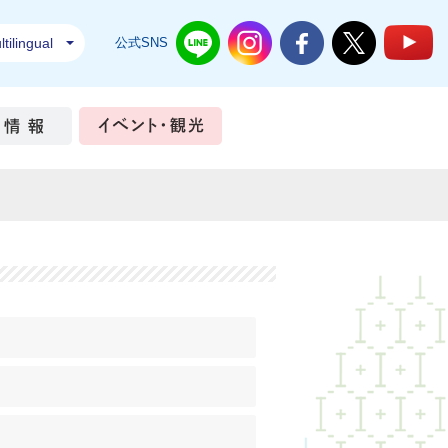
tilingual
公式SNS
結城市公式LINE
結城市公式Instagram
結城市公式Facebook
結城市公式Twi
結
ちづくり
市政情報
イベント・観光