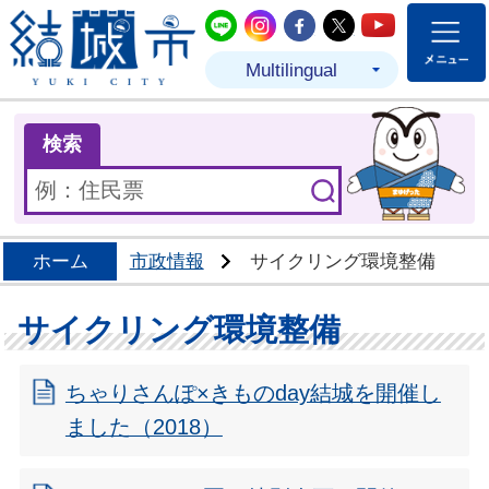
結城市公式LINE
結城市公式Instagram
結城市公式Facebo
結城市公式Twit
結城市公式
Multilingual
ま
検索
ホーム
市政情報
サイクリング環境整備
サイクリング環境整備
ちゃりさんぽ×きものday結城を開催し
ました（2018）