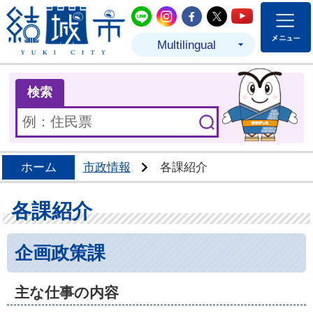
結城市公式LINE
結城市公式Instagram
結城市公式Facebo
結城市公式Twit
結城市公式
Multilingual
ま
検索
ホーム
市政情報
各課紹介
各課紹介
企画政策課
主な仕事の内容