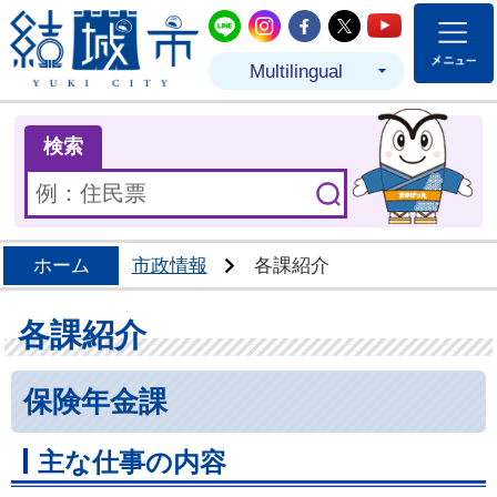
結城市公式LINE
結城市公式Instagram
結城市公式Facebo
結城市公式Twit
結城市公式
Multilingual
ま
検索
ホーム
市政情報
各課紹介
各課紹介
保険年金課
主な仕事の内容