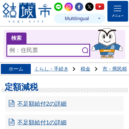
結城市公式LINE
結城市公式Instagram
結城市公式Facebo
結城市公式Twit
結城市公式
Multilingual
ま
検索
ホーム
くらし・手続き
税金
市・県民税
定額減税
不足額給付2の詳細
不足額給付1の詳細