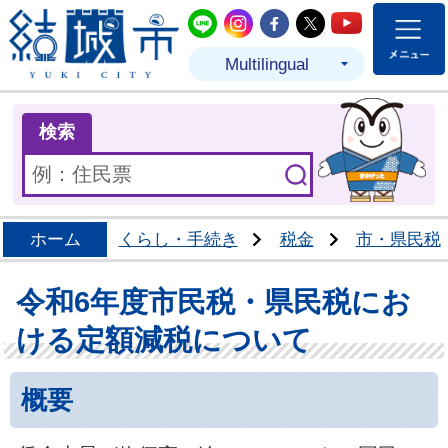
結城市公式LINE
結城市公式Instagram
結城市公式Facebo
結城市公式Twit
結城市公式
Multilingual
ま
検索
ホーム
くらし・手続き
税金
市・県民税
令和6年度市民税・県民税にお
ける定額減税について
概要