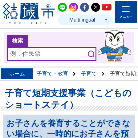
結城市公式LINE
結城市公式Instagram
結城市公式Facebo
結城市公式Twit
結城市公式
Multilingual
ま
検索
ホーム
子育て・教育
子育て
子育て短期
子育て短期支援事業（こどもの
ショートステイ）
お子さんを養育することができな
い場合に、一時的にお子さんを預