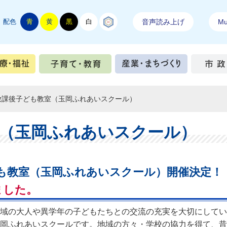
配色
青
黄
黒
白
結城紬
音声読み上げ
Mul
手続き
健康・医療・福祉
子育て・教育
産業・ま
放課後子ども教室（玉岡ふれあいスクール）
（玉岡ふれあいスクール）
ども教室（玉岡ふれあいスクール）開催決定！
ました。
域の大人や異学年の子どもたちとの交流の充実を大切にしてい
岡ふれあいスクールです。地域の方々・学校の協力を得て、昔