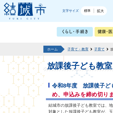
結城市公式ホームページ
文字サイズ
標準
拡大
くらし・
ホーム
子育て・教育
子育て
放課後子ども教室
令和8年度 放課後子
め、申込みを締め切り
結城市の放課後子ども教室では、地
対象とした放課後子ども教室が、玉