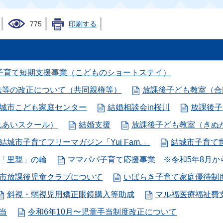
775
印刷する
子育て短期支援事業（こどものショートステイ）
法等の改正について（共同親権等）
放課後子ども教室（合
城市こども家庭センター
結婚相談会in桜川
放課後子
れあいスクール）
結婚支援
放課後子ども教室（きぬ
結城市子育てフリーマガジン「Yui Fam.」
結城市子育て
「里親」の輪
ママパパ子育て応援事業 ※令和5年8月か
市放課後児童クラブについて
いばらき子育て家庭優待制度（
斜視・弱視児用矯正眼鏡購入等助成
マル福医療福祉費
当
令和6年10月〜児童手当制度改正について