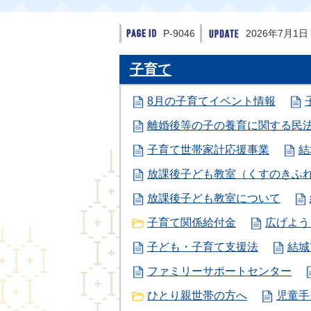
P-9046
2026年7月1日
子育て
8月の子育てイベント情報
離婚後等の子の養育に関する民
子育て世帯家計応援事業
結
放課後子ども教室（くすのきふ
放課後子ども教室について
子育て関係給付金
広げよう
子ども・子育て支援法
結城
ファミリーサポートセンター
ひとり親世帯の方へ
児童手