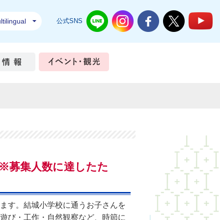
tilingual
公式SNS
結城市公式LINE
結城市公式Instagram
結城市公式Facebook
結城市公式Twi
結
ちづくり
市政情報
イベント・観光
※
募集人数に達したた
ます。結城小学校に通うお子さんを
遊び・工作・自然観察など、時節に