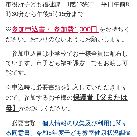
市役所子ども福祉課 1階13窓口 平日午前8
時30分から午後5時15分まで
参加申込書
・
参加費1,000円
※
をお持ちく
ださい。おつりのないようにお願いします。
参加申込書は小学校でお子様全員に配布し
ています。市子ども福祉課窓口でもお渡し可
能です。
※申込時に必要書類を記入していただきます
保護者【父または
ので、参加するお子様の
母】
が
お越しください。
必要書類：
個人情報の収集及び利用に関す
る同意書
、
令和8年度子ども教室健康状況調査