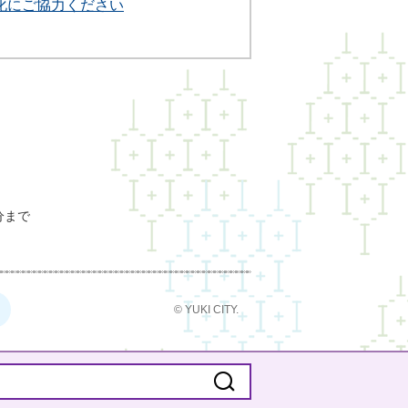
化にご協力ください
分まで
© YUKI CITY.