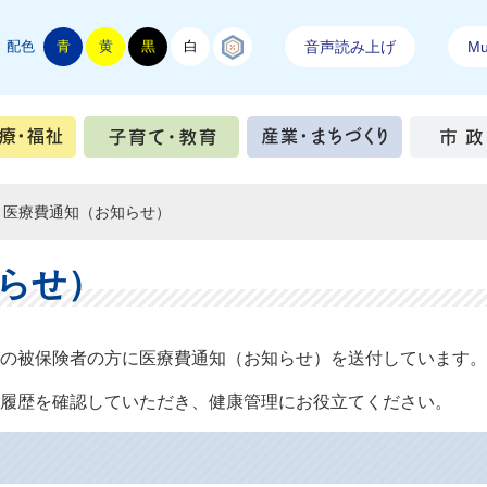
配色
青
黄
黒
白
結城紬
音声読み上げ
Mul
手続き
健康・医療・福祉
子育て・教育
産業・ま
医療費通知（お知らせ）
らせ）
の被保険者の方に医療費通知（お知らせ）を送付しています。
履歴を確認していただき、健康管理にお役立てください。