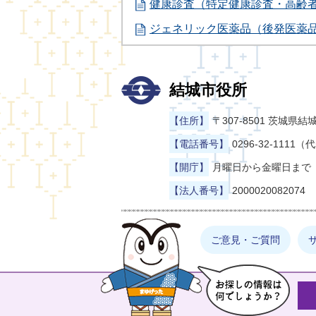
健康診査（特定健康診査・高齢
ジェネリック医薬品（後発医薬
結城市役所
【住所】
〒307-8501 茨城
【電話番号】
0296-32-1111（
【開庁】
月曜日から金曜日まで（
【法人番号】
2000020082074
まゆげった
ご意見・ご質問
お探