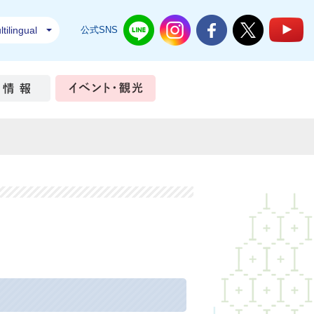
tilingual
公式SNS
結城市公式LINE
結城市公式Instagram
結城市公式Facebook
結城市公式Twi
結
ちづくり
市政情報
イベント・観光