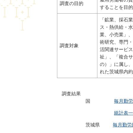
調査の目的
することを目的
「鉱業、採石業
ス・熱供給・水
業、小売業」、
術研究、専門・
調査対象
活関連サービス
祉」、「複合サ
の）」に属し、
れた茨城県内約
調査結果
国
毎月勤労
統計表一
茨城県
毎月勤労