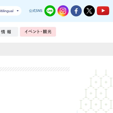
tilingual
公式SNS
結城市公式LINE
結城市公式Instagram
結城市公式Facebook
結城市公式Twi
結
ちづくり
市政情報
イベント・観光