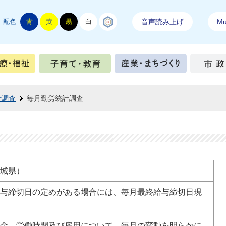
配色
青
黄
黒
白
結城紬
音声読み上げ
Mul
手続き
健康・医療・福祉
子育て・教育
産業・ま
計調査
毎月勤労統計調査
城県）
与締切日の定めがある場合には、毎月最終給与締切日現
金、労働時間及び雇用について、毎月の変動を明らかに