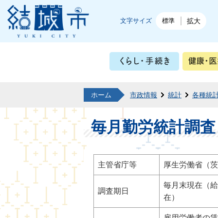
結城市公式ホームページ
文字サイズ
標準
拡大
くらし・
ホーム
市政情報
統計
各種統
毎月勤労統計調査
主管省庁等
厚生労働省（茨
毎月末現在（給
調査期日
在）
雇用労働者の賃