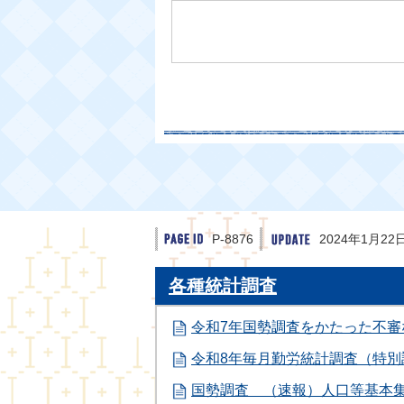
P-8876
2024年1月22
各種統計調査
令和7年国勢調査をかたった不
令和8年毎月勤労統計調査（特
国勢調査 （速報）人口等基本