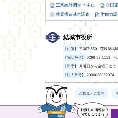
工業統計調査 ＊中止
全国
就業構造基本調査
労働力調
結城市役所
【住所】
〒307-8501 茨城
【電話番号】
0296-32-1111（
【開庁】
月曜日から金曜日まで（
【法人番号】
2000020082074
まゆげった
ご意見・ご質問
お探