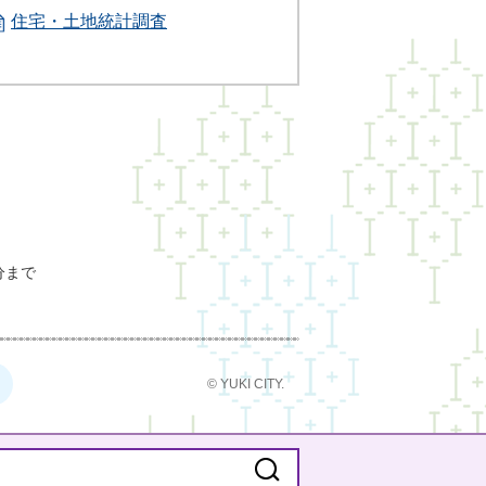
住宅・土地統計調査
分まで
© YUKI CITY.