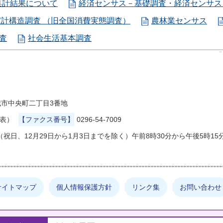
集計結果について
経済センサス－基礎調査・経済センサス
家計構造調査 （旧全国消費実態調査）
農林業センサス
査
社会生活基本調査
県結城市中央町二丁目3番地
代表）
【ファクス番号】
0296-54-7009
祝日、12月29日から1月3日までを除く）午前8時30分から午後5時15
サイトマップ
個人情報保護方針
リンク集
お問い合わせ
しの情報は何でしょうか？