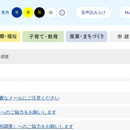
配色
青
黄
黒
白
結城紬
音声読み上げ
Mul
手続き
健康・医療・福祉
子育て・教育
産業・ま
計調査
不審なメールにご注意ください
査へのご協力をお願いします
特別調査）へのご協力をお願いします