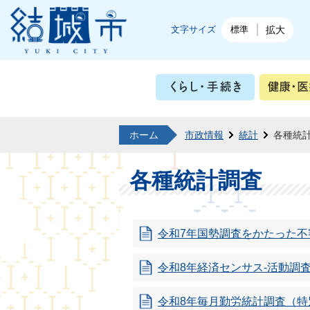
結城市公式ホームページ
文字サイズ
標準
拡大
くらし・
ホーム
市政情報
統計
各種統
各種統計調査
令和7年国勢調査をかたった
令和8年経済センサス-活動調
令和8年毎月勤労統計調査（