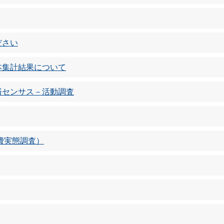
ださい
本集計結果について
済センサス－活動調査
費実態調査）