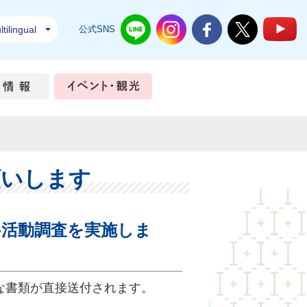
tilingual
公式SNS
結城市公式LINE
結城市公式Instagram
結城市公式Facebook
結城市公式Twi
結
ちづくり
市政情報
イベント・観光
願いします
-活動調査を実施しま
な書類が直接送付されます。