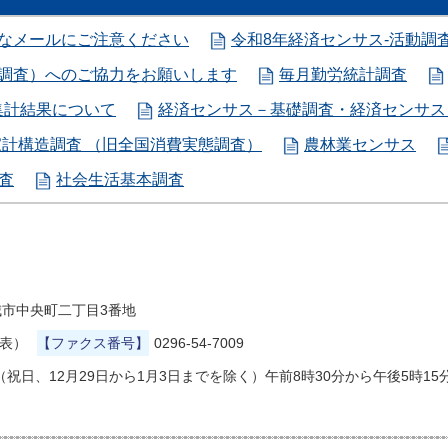
審なメールにご注意ください
令和8年経済センサス-活動調
別調査）へのご協力をお願いします
毎月勤労統計調査
集計結果について
経済センサス－基礎調査・経済センサス
家計構造調査 （旧全国消費実態調査）
農林業センサス
査
社会生活基本調査
県結城市中央町二丁目3番地
代表）
【ファクス番号】
0296-54-7009
祝日、12月29日から1月3日までを除く）午前8時30分から午後5時15