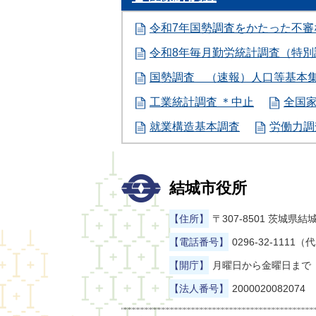
令和7年国勢調査をかたった不
令和8年毎月勤労統計調査（特
国勢調査 （速報）人口等基本
工業統計調査 ＊中止
全国
就業構造基本調査
労働力調
結城市役所
【住所】
〒307-8501 茨城
【電話番号】
0296-32-1111（
【開庁】
月曜日から金曜日まで（
【法人番号】
2000020082074