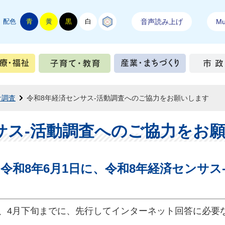
配色
青
黄
黒
白
結城紬
音声読み上げ
Mul
手続き
健康・医療・福祉
子育て・教育
産業・ま
計調査
令和8年経済センサス-活動調査へのご協力をお願いします
サス-活動調査へのご協力をお
令和8年6月1日に、令和8年経済センサス
、4月下旬までに、先行してインターネット回答に必要