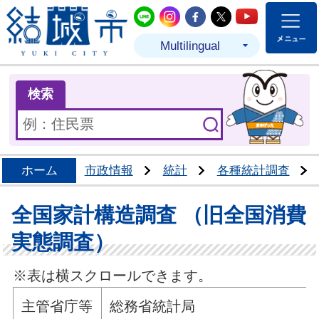
結城市公式LINE
結城市公式Instagram
結城市公式Facebo
結城市公式Twit
結城市公式
Multilingual
ま
検索
ホーム
市政情報
統計
各種統計調査
全国家計構造調査 （旧全国消費
実態調査）
※表は横スクロールできます。
主管省庁等
総務省統計局