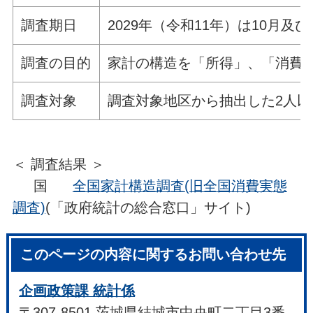
調査期日
2029年（令和11年）は10月及
調査の目的
家計の構造を「所得」、「消費
調査対象
調査対象地区から抽出した2人
＜ 調査結果 ＞
国
全国家計構造調査(旧全国消費実態
調査)
(「政府統計の総合窓口」サイト)
このページの内容に関するお問い合わせ先
企画政策課 統計係
〒307-8501 茨城県結城市中央町二丁目3番