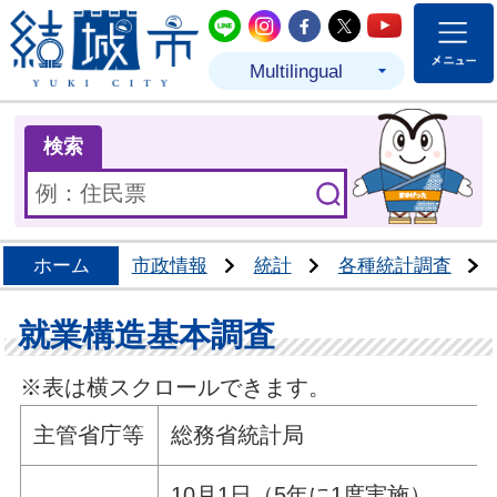
結城市公式LINE
結城市公式Instagram
結城市公式Facebo
結城市公式Twit
結城市公式
Multilingual
ま
検索
ホーム
市政情報
統計
各種統計調査
就業構造基本調査
※表は横スクロールできます。
主管省庁等
総務省統計局
10月1日（5年に1度実施）