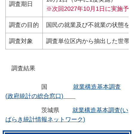
調査期日
※次回2027年10月1日に実施予
調査の目的
国民の就業及び不就業の状態を
調査対象
調査単位区内から抽出した世帯
調査結果
国
就業構造基本調査
(政府統計の総合窓口)
茨城県
就業構造基本調査(い
ばらき統計情報ネットワーク)