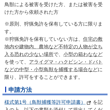
鳥獣による被害を受けた方、または被害を受
けた方から依頼された方
※原則、狩猟免許を保有している方に限りま
す。
※狩猟免許を保有していない方は、
住宅の敷
地内や建物内、農地など不特定の人物が立ち
入る恐れの少ない場所
で、
小型の箱わななど
を使って、
アライグマ・ハクビシン・ドバト
などの中型・小型鳥獣を捕獲する場合など
に
限り、許可をすることができます。
申請方法
様式第1号（鳥獣捕獲等許可申請書）
を記
入の上、以下の書類を添付して提出してくだ