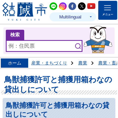
結城市公式LINE
結城市公式Instagram
結城市公式Facebo
結城市公式Twit
結城市公式
Multilingual
ま
検索
ホーム
産業・まちづくり
農業
農業・畜
鳥獣捕獲許可と捕獲用箱わなの
貸出しについて
鳥獣捕獲許可と捕獲用箱わなの貸
出しについて