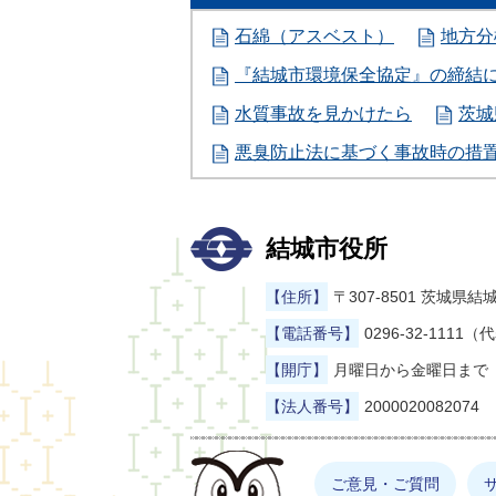
石綿（アスベスト）
地方分
『結城市環境保全協定』の締結
水質事故を見かけたら
茨城
悪臭防止法に基づく事故時の措
結城市役所
【住所】
〒307-8501 茨城
【電話番号】
0296-32-1111（
【開庁】
月曜日から金曜日まで（
【法人番号】
2000020082074
まゆげった
ご意見・ご質問