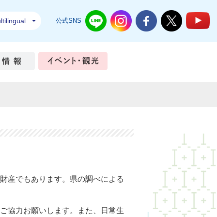
tilingual
公式SNS
結城市公式LINE
結城市公式Instagram
結城市公式Facebook
結城市公式Twi
結
ちづくり
市政情報
イベント・観光
財産でもあります。県の調べによる
ご協力お願いします。また、日常生