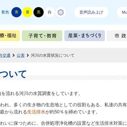
配色
青
黄
黒
白
結城紬
音声読み上げ
Mul
手続き
健康・医療・福祉
子育て・教育
産業・ま
共交通
公害
河川の水質状況について
ついて
を流れる河川の水質調査をしています。
われ、多くの生き物の生息地としての役割もある、私達の共有
庭から流れる
生活排水
が約50％を締めています。
れいに保つために、合併処理浄化槽の設置など生活排水対策に