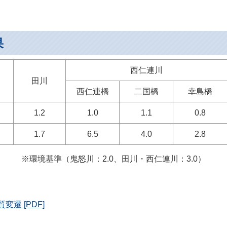
果
西仁連川
田川
西仁連橋
二国橋
幸島橋
1.2
1.0
1.1
0.8
1.7
6.5
4.0
2.8
※環境基準（鬼怒川：2.0、田川・西仁連川：3.0）
遷 [PDF]