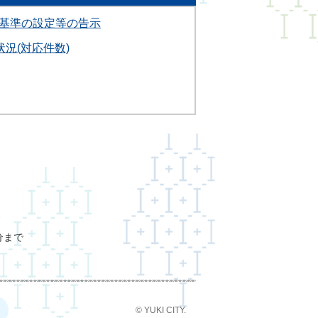
基準の設定等の告示
況(対応件数)
分まで
© YUKI CITY.