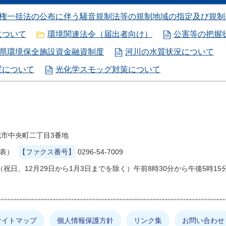
権一括法の公布に伴う騒音規制法等の規制地域の指定及び規制
について
環境関連法令（届出者向け）
公害等の把握状
県環境保全施設資金融資制度
河川の水質状況について
置について
光化学スモッグ対策について
県結城市中央町二丁目3番地
代表）
【ファクス番号】
0296-54-7009
祝日、12月29日から1月3日までを除く）午前8時30分から午後5時15
サイトマップ
個人情報保護方針
リンク集
お問い合わせ