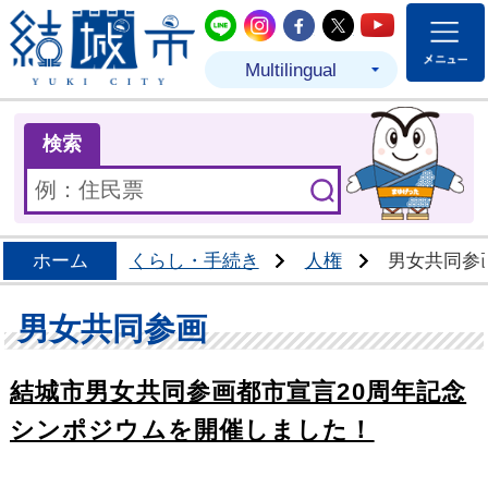
結城市公式LINE
結城市公式Instagram
結城市公式Facebo
結城市公式Twit
結城市公式
Multilingual
ま
検索
ホーム
くらし・手続き
人権
男女共同参
男女共同参画
結城市男女共同参画都市宣言20周年記念
シンポジウムを開催しました！