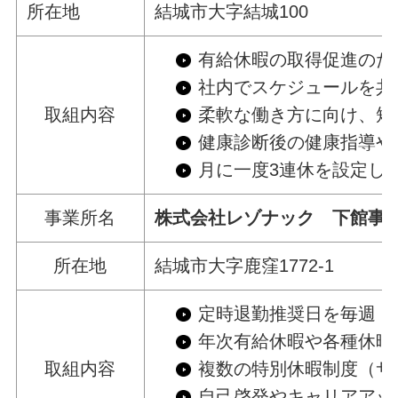
所在地
結城市大字結城100
有給休暇の取得促進のた
社内でスケジュールを共
取組内容
柔軟な働き方に向け、短
健康診断後の健康指導や
月に一度3連休を設定し
事業所名
株式会社レゾナック 下館事
所在地
結城市大字鹿窪1772-1
定時退勤推奨日を毎週（
年次有給休暇や各種休暇
取組内容
複数の特別休暇制度（サ
自己啓発やキャリアアッ