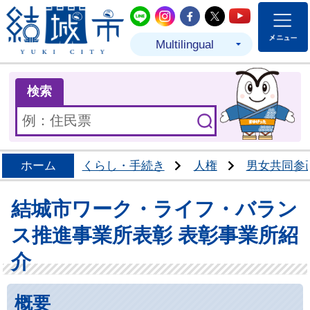
結城市公式LINE
結城市公式Instagram
結城市公式Facebo
結城市公式Twit
結城市公式
Multilingual
ま
検索
ホーム
くらし・手続き
人権
男女共同参
結城市ワーク・ライフ・バラン
ス推進事業所表彰 表彰事業所紹
介
概要