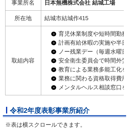
事業所名
日本無機株式会社 結城工場
所在地
結城市結城作415
育児休業制度や短時間勤務
計画有給休暇の実施や半日
ノー残業デー（毎週水曜日
取組内容
安全衛生委員会で時間外労
教育による業務多能工化を
業務に関わる資格取得費用
メンタルヘルス相談窓口を
令和2年度表彰事業所紹介
※表は横スクロールできます。