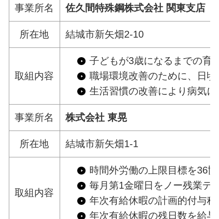
事業所名
佐久間特殊鋼株式会社 関東支店
所在地
結城市新矢畑2-10
子どもが3歳になるまでの育
取組内容
職場環境改善のために、日頃
生活習慣の改善により病気に
事業所名
株式会社 東晃
所在地
結城市新矢畑1-1
時間外労働の上限目標を36
毎月第1金曜日をノー残業デ
取組内容
年次有給休暇の計画的付与程
年次有給休暇の残日数を給与