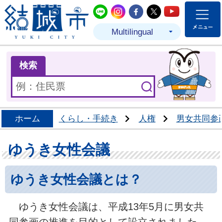
結城市公式LINE
結城市公式Instagram
結城市公式Facebo
結城市公式Twit
結城市公式
Multilingual
ま
検索
ホーム
くらし・手続き
人権
男女共同参
ゆうき女性会議
ゆうき女性会議とは？
ゆうき女性会議は、平成13年5月に男女共