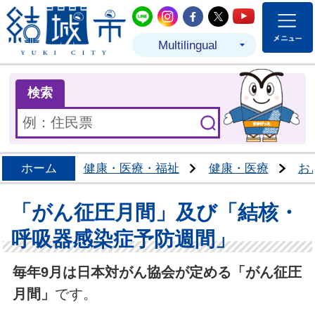
結城市公式LINE
結城市公式Instagram
結城市公式Facebo
結城市公式Twit
結城市公式
Multilingual
ま
検索
ホーム
健康・医療・福祉
健康・医療
お
「がん征圧月間」及び「結核・
呼吸器感染症予防週間」
毎年9月は日本対がん協会が定める「がん征圧
月間」
です。