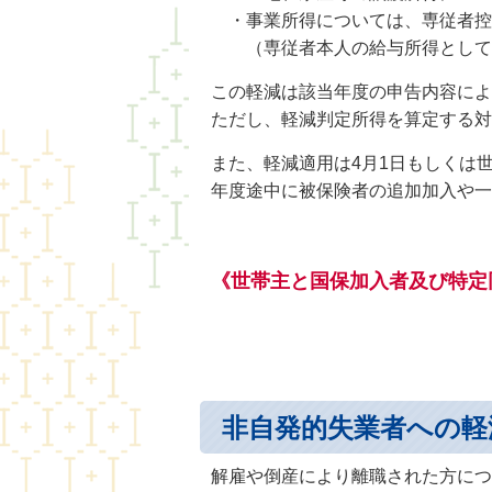
・事業所得については、専従者控
（専従者本人の給与所得として
この軽減は該当年度の申告内容によ
ただし、軽減判定所得を算定する
また、軽減適用は4月1日もしくは
年度途中に被保険者の追加加入や一
《世帯主と国保加入者及び特定
非自発的失業者への
解雇や倒産により離職された方につ