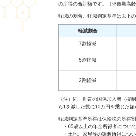
の所得の合計額です。（※後期高齢
軽減の割合、軽減判定基準は以下の
軽減割合
7割軽減
5割軽減
2割軽減
（注）同一世帯の国保加入者（擬制
ら1を減した数に10万円を乗じた
軽減判定基準所得は保険税の所得割
・65歳以上の年金所得者について
・土地、家屋等の譲渡所得につい