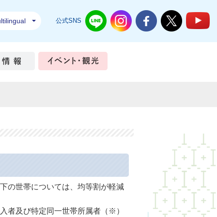
tilingual
公式SNS
結城市公式LINE
結城市公式Instagram
結城市公式Facebook
結城市公式Twi
結
ちづくり
市政情報
イベント・観光
下の世帯については、均等割が軽減
入者及び特定同一世帯所属者（※）