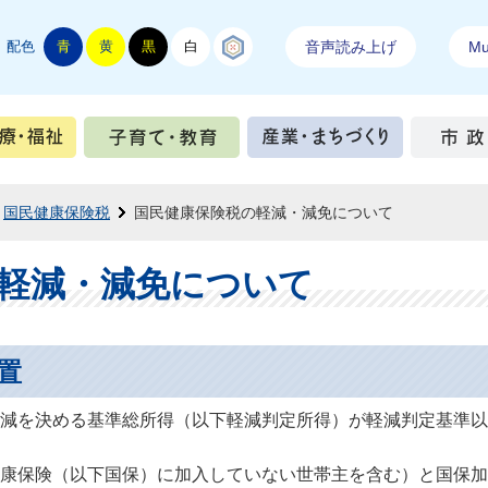
配色
青
黄
黒
白
結城紬
音声読み上げ
Mul
手続き
健康・医療・福祉
子育て・教育
産業・ま
国民健康保険税
国民健康保険税の軽減・減免について
軽減・減免について
置
減を決める基準総所得（以下軽減判定所得）が軽減判定基準以
康保険（以下国保）に加入していない世帯主を含む）と国保加