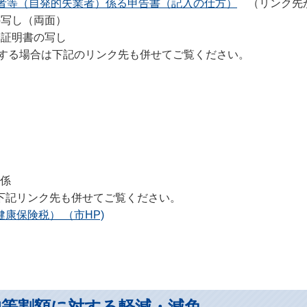
者等（自発的失業者）係る申告書（記入の仕方）
（リンク先か
の写し（両面）
分証明書の写し
する場合は下記のリンク先も併せてご覧ください。
税係
下記リンク先も併せてご覧ください。
康保険税） （市HP)
均等割額に対する軽減・減免