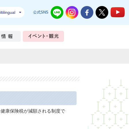
tilingual
公式SNS
結城市公式LINE
結城市公式Instagram
結城市公式Facebook
結城市公式Twi
結
ちづくり
市政情報
イベント・観光
民健康保険税が減額される制度で