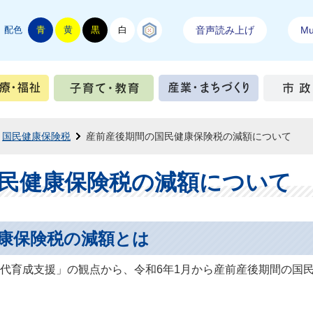
配色
青
黄
黒
白
結城紬
音声読み上げ
Mul
手続き
健康・医療・福祉
子育て・教育
産業・ま
国民健康保険税
産前産後期間の国民健康保険税の減額について
民健康保険税の減額について
康保険税の減額とは
代育成支援」の観点から、令和6年1月から産前産後期間の国