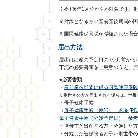
※令和6年1月分からが対象です。
※対象となる方の産前産後期間の国
※国民健康保険税が減額された場合
届出方法
届出は出産の予定日の6か月前から
下記の必要書類をご用意のうえ、届
●必要書類
・
産前産後期間に係る国民健康保険税減
※別世帯の方が届出される場合は、世帯
・母子健康手帳
（
母子健康手帳（表紙）＿参考 [PDF形
母子健康手帳（分娩予定日）＿参考 [P
・世帯主と出産する方・分娩した方
・分娩した被保険者と子が別世帯の