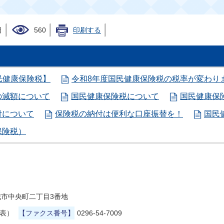
日
560
印刷する
民健康保険税】
令和8年度国民健康保険税の税率が変わり
の減額について
国民健康保険税について
国民健康保
付について
保険税の納付は便利な口座振替を！
国民
保険税）
県結城市中央町二丁目3番地
代表）
【ファクス番号】
0296-54-7009