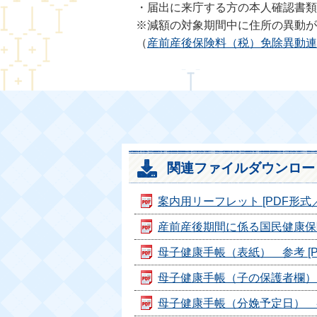
・届出に来庁する方の本人確認書類
※減額の対象期間中に住所の異動が
（
産前産後保険料（税）免除異動連絡票＿
関連ファイルダウンロー
案内用リーフレット [PDF形式／9
産前産後期間に係る国民健康保険税
母子健康手帳（表紙）＿参考 [PD
母子健康手帳（子の保護者欄）＿参考
母子健康手帳（分娩予定日）＿参考 