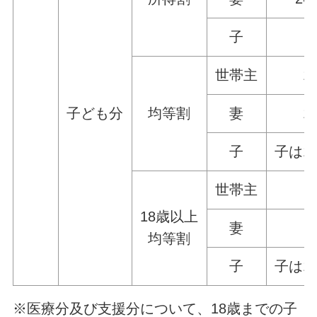
子
世帯主
1
子ども分
均等割
妻
1
子
子は1
世帯主
18歳以上
妻
均等割
子
子は1
※医療分及び支援分について、18歳までの子