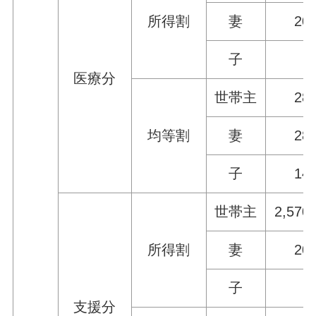
所得割
妻
20
子
医療分
世帯主
28
均等割
妻
28
子
14
世帯主
2,570
所得割
妻
20
子
支援分