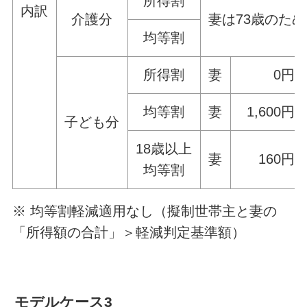
所得割
内訳
介護分
妻は73歳のた
均等割
所得割
妻
0円
均等割
妻
1,600円
子ども分
18歳以上
妻
160円
均等割
※ 均等割軽減適用なし（擬制世帯主と妻の
「所得額の合計」＞軽減判定基準額）
モデルケース3