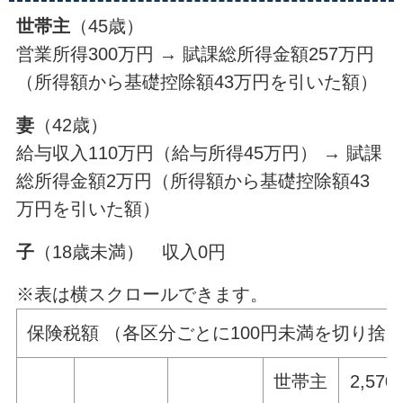
世帯主
（45歳）
営業所得300万円 → 賦課総所得金額257万円
（所得額から基礎控除額43万円を引いた額）
妻
（42歳）
給与収入110万円（給与所得45万円） → 賦課
総所得金額2万円（所得額から基礎控除額43
万円を引いた額）
子
（18歳未満） 収入0円
※表は横スクロールできます。
保険税額 （各区分ごとに100円未満を切り捨
世帯主
2,570