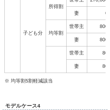
所得割
妻
0
世帯主
800
子ども分
均等割
妻
800
世帯主
80
妻
80
※ 均等割5割軽減該当
モデルケース4