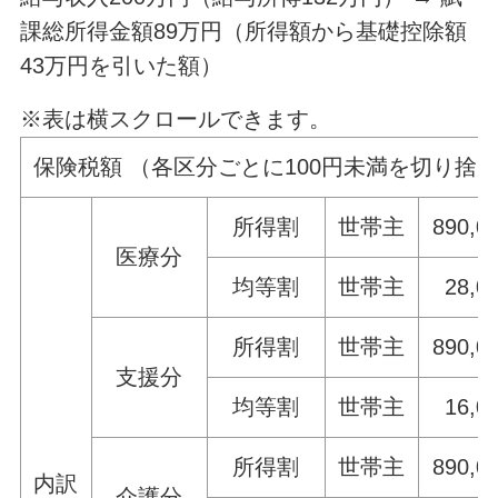
課総所得金額89万円（所得額から基礎控除額
43万円を引いた額）
※表は横スクロールできます。
保険税額 （各区分ごとに100円未満を切り捨
所得割
世帯主
890,0
医療分
均等割
世帯主
28,0
所得割
世帯主
890,0
支援分
均等割
世帯主
16,0
所得割
世帯主
890,0
内訳
介護分