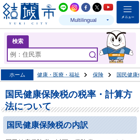
結城市公式LINE
結城市公式Instagram
結城市公式Facebo
結城市公式Twit
結城市公式
Multilingual
ま
検索
ホーム
健康・医療・福祉
保険
国民健康
国民健康保険税の税率・計算方
法について
国民健康保険税の内訳