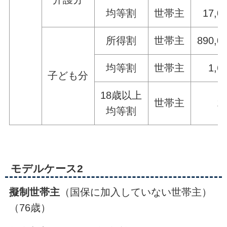
均等割
世帯主
17,0
所得割
世帯主
890,0
均等割
世帯主
1,6
子ども分
18歳以上
世帯主
1
均等割
モデルケース2
擬制世帯主
（国保に加入していない世帯主）
（76歳）