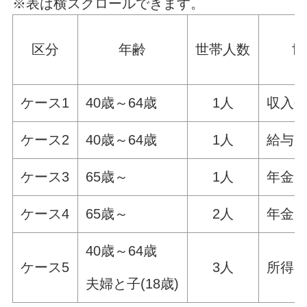
※表は横スクロールできます。
区分
年齢
世帯
人数
世
ケース1
40歳～64歳
1人
収入0
ケース2
40歳～64歳
1人
給与収
ケース3
65歳～
1人
年金収
ケース4
65歳～
2人
年金収
40歳～64歳
ケース5
3人
所得3
夫婦と子(18歳)