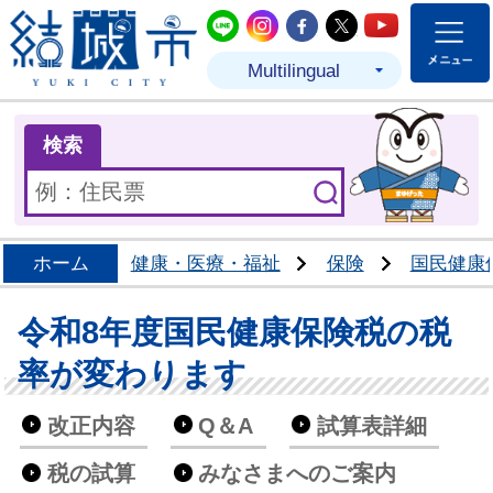
結城市公式LINE
結城市公式Instagram
結城市公式Facebo
結城市公式Twit
結城市公式
Multilingual
ま
検索
ホーム
健康・医療・福祉
保険
国民健康
令和8年度国民健康保険税の税
率が変わります
改正内容
Q＆A
試算表詳細
税の試算
みなさまへのご案内