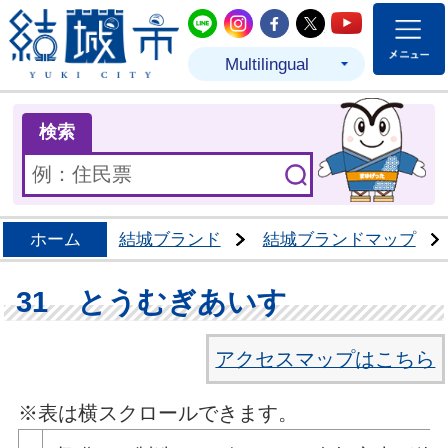
結城市公式LINE
結城市公式Instagram
結城市公式Facebo
結城市公式Twit
結城市公式
Multilingual
ま
検索
ホーム
結城ブランド
結城ブランドマップ
31 とうむぎあいす
アクセスマップはこちら
※表は横スクロールできます。