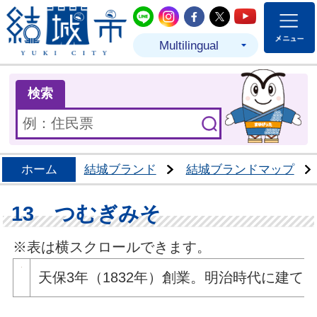
結城市公式LINE
結城市公式Instagram
結城市公式Facebo
結城市公式Twit
結城市公式
Multilingual
ま
検索
ホーム
結城ブランド
結城ブランドマップ
13 つむぎみそ
※表は横スクロールできます。
天保3年（1832年）創業。明治時代に建