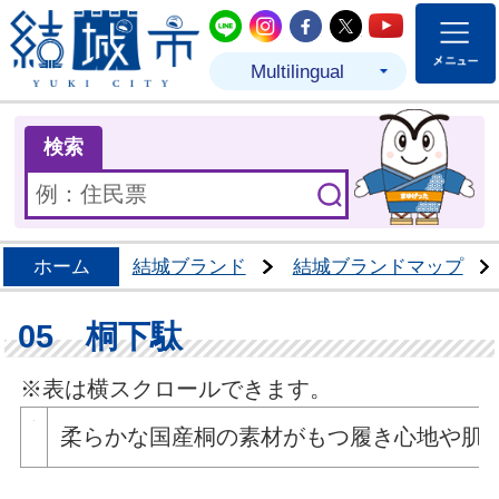
結城市公式LINE
結城市公式Instagram
結城市公式Facebo
結城市公式Twit
結城市公式
Multilingual
ま
検索
ホーム
結城ブランド
結城ブランドマップ
05 桐下駄
※表は横スクロールできます。
柔らかな国産桐の素材がもつ履き心地や肌