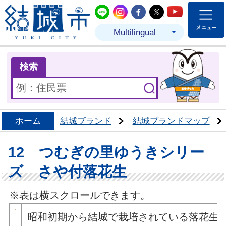
結城市公式LINE
結城市公式Instagram
結城市公式Facebo
結城市公式Twit
結城市公式
Multilingual
ま
検索
ホーム
結城ブランド
結城ブランドマップ
12 つむぎの里ゆうきシリー
ズ さや付落花生
※表は横スクロールできます。
昭和初期から結城で栽培されている落花生