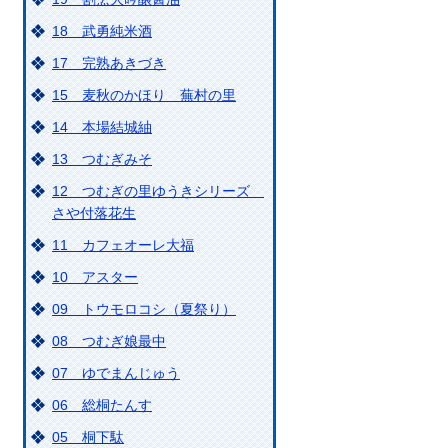
18 武勇純米酒
17 完熟あきづき
15 麦秋のかほり 蕪村の里
14 本場結城紬
13 つむぎみそ
12 つむぎの里ゆうきシリーズ
のページの内容に関するお問い合わせ先
さや付落花生
11 カフェオーレ大福
10 アスター
09 トウモロコシ（夏祭り）
08 つむぎ娘最中
07 ゆでまんじゅう
06 総桐たんす
05 桐下駄