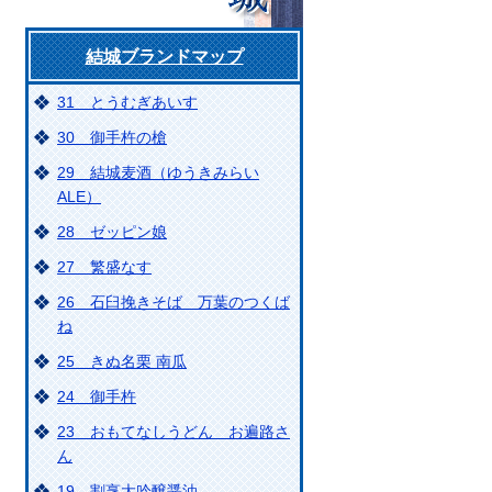
結城ブランドマップ
31 とうむぎあいす
30 御手杵の槍
29 結城麦酒（ゆうきみらい
ALE）
28 ゼッピン娘
27 繁盛なす
26 石臼挽きそば 万葉のつくば
ね
25 きぬ名栗 南瓜
24 御手杵
23 おもてなしうどん お遍路さ
ん
19 割烹大吟醸醤油