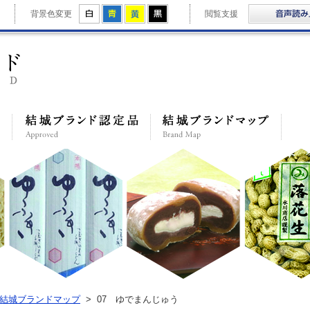
拡大
白
青
黄
黒
背景色変更
閲覧支援
結城ブランド
結城ブランドとは
結城ブランド認定品
結城
結城ブランドマップ
>
07 ゆでまんじゅう