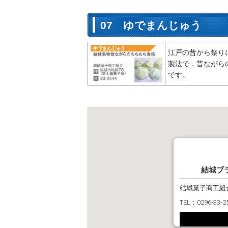
07 ゆでまんじゅう
江戸の昔から祭り
製法で，昔ながら
です。
結城ブ
結城菓子商工組
TEL：0296-33-2