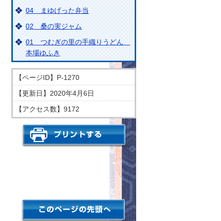
ンケート
04 まゆげった弁当
02 桑の実ジャム
01 つむぎの里の手織りうどん
本場ゆふき
【ページID】
P-1270
【更新日】
2020年4月6日
【アクセス数】
9172
印刷する
このページの先頭へ戻る