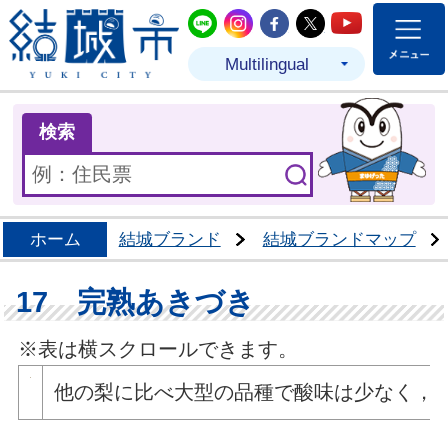
結城市公式LINE
結城市公式Instagram
結城市公式Facebo
結城市公式Twit
結城市公式
Multilingual
ま
検索
ホーム
結城ブランド
結城ブランドマップ
17 完熟あきづき
※表は横スクロールできます。
他の梨に比べ大型の品種で酸味は少なく，