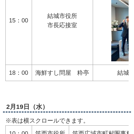
結城市役所
15：00
市長応接室
18：00
海鮮すし問屋 粋亭
結城
2月19日（水）
※表は横スクロールできます。
10：00
筑西市役所
筑西広域市町村圏事務