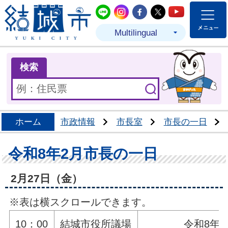
結城市公式LINE
結城市公式Instagram
結城市公式Facebo
結城市公式Twit
結城市公式
Multilingual
ま
検索
ホーム
市政情報
市長室
市長の一日
令和8年2月市長の一日
2月27日（金）
※表は横スクロールできます。
10：00
結城市役所議場
令和8年