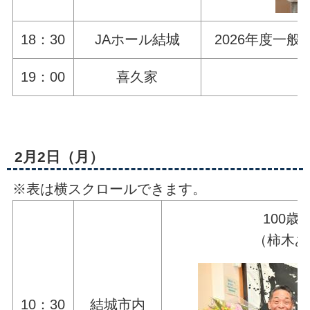
18：30
JAホール結城
2026年度一
19：00
喜久家
2月2日（月）
※表は横スクロールできます。
100歳
（柿木あ
10：30
結城市内