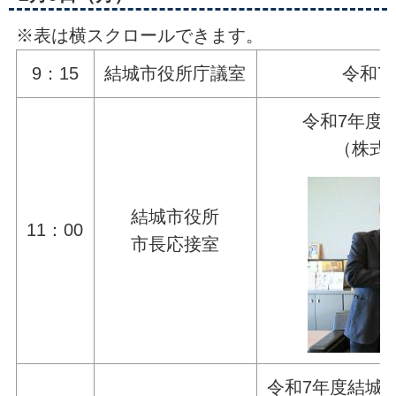
※表は横スクロールできます。
9：15
結城市役所庁議室
令和7
令和7年度
（株式
結城市役所
11：00
市長応接室
令和7年度結城