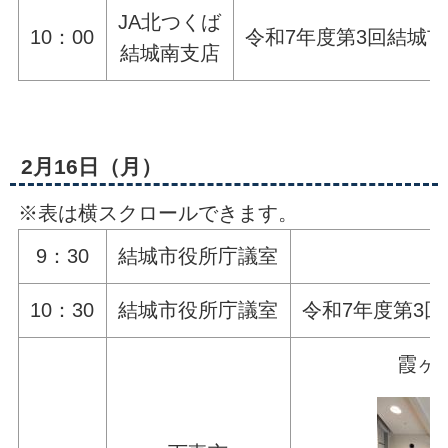
JA北つくば
10：00
令和7年度第3回結城
結城南支店
2月16日（月）
※表は横スクロールできます。
9：30
結城市役所庁議室
10：30
結城市役所庁議室
令和7年度第3
霞ヶ