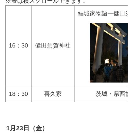
※表は横スクロールできます。
結城家物語ー健田須
16：30
健田須賀神社
18：30
喜久家
茨城・県西歯
1月23日（金）