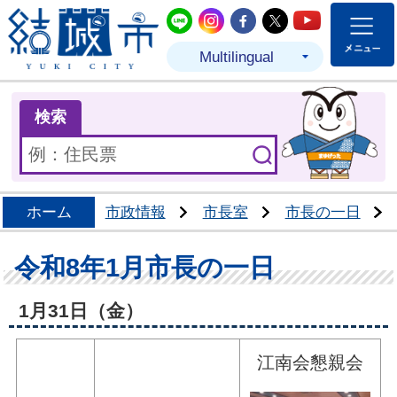
結城市公式LINE
結城市公式Instagram
結城市公式Facebo
結城市公式Twit
結城市公式
Multilingual
ま
検索
ホーム
市政情報
市長室
市長の一日
令和8年1月市長の一日
1月31日（金）
江南会懇親会