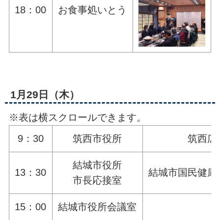
18：00
お食事処いとう
1月29日（木）
※表は横スクロールできます。
9：30
筑西市役所
筑西広
結城市役所
13：30
結城市国民健康
市長応接室
15：00
結城市役所会議室