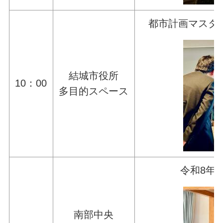
都市計画マスタ
結城市役所
10：00
多目的スペース
令和8年
南部中央