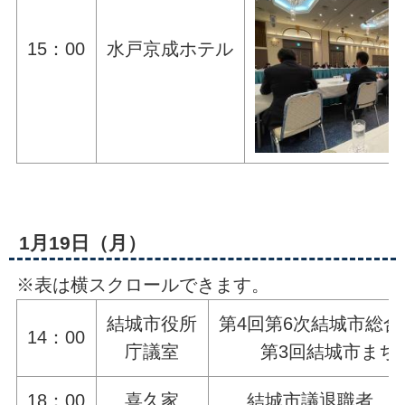
15：00
水戸京成ホテル
1月19日（月）
※表は横スクロールできます。
結城市役所
第4回第6次結城市総
14：00
庁議室
第3回結城市まち
18：00
喜久家
結城市議退職者 