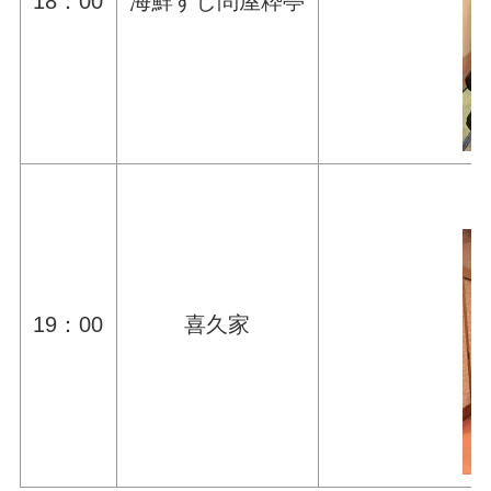
18：00
海鮮すし問屋粋亭
19：00
喜久家