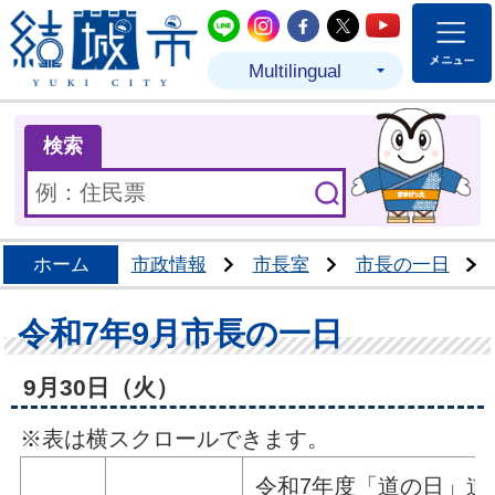
結城市公式LINE
結城市公式Instagram
結城市公式Facebo
結城市公式Twit
結城市公式
Multilingual
ま
検索
ホーム
市政情報
市長室
市長の一日
令和7年9月市長の一日
9月30日（火）
※表は横スクロールできます。
令和7年度「道の日」道