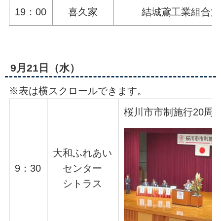
19：00
喜久家
結城鳶工業組合第
9月21日（水）
※表は横スクロールできます。
桜川市市制施行20周
大和ふれあい
9：30
センター
シトラス